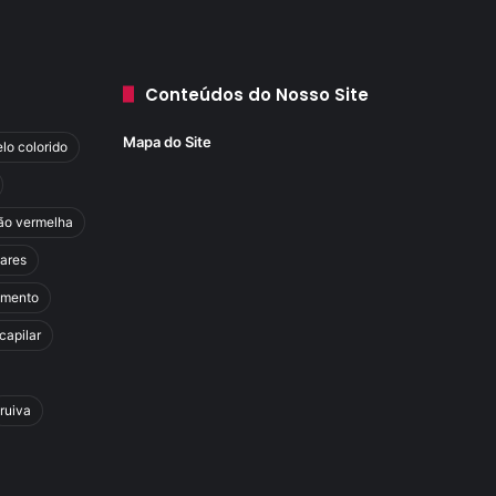
Conteúdos do Nosso Site
Mapa do Site
lo colorido
ão vermelha
lares
amento
capilar
ruiva