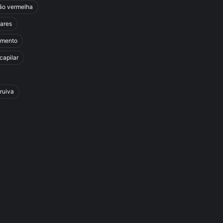
ão vermelha
lares
amento
capilar
ruiva