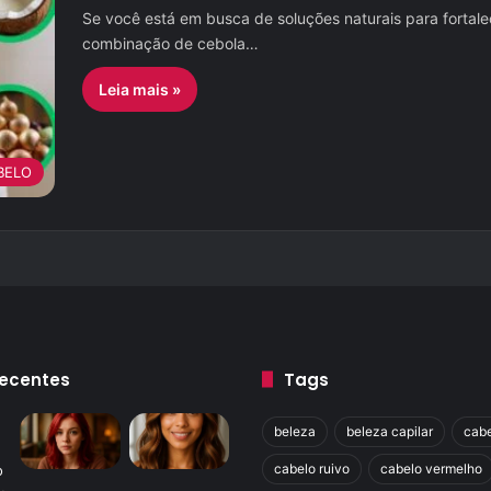
Se você está em busca de soluções naturais para fortal
combinação de cebola…
Leia mais »
BELO
Recentes
Tags
beleza
beleza capilar
cabe
cabelo ruivo
cabelo vermelho