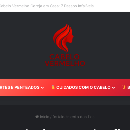
belo Caramelo: Guia Completo 2024
RTES E PENTEADOS
CUIDADOS COM O CABELO
B
Início
/
fortalecimento dos fios