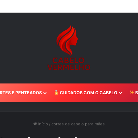
belo Caramelo: Guia Completo 2024
RTES E PENTEADOS
CUIDADOS COM O CABELO
B
Início
/
cortes de cabelo para mães