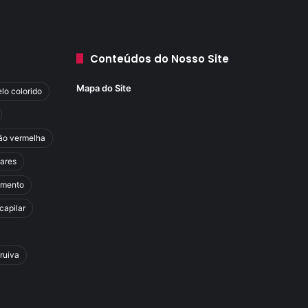
Conteúdos do Nosso Site
Mapa do Site
lo colorido
ão vermelha
lares
amento
capilar
ruiva