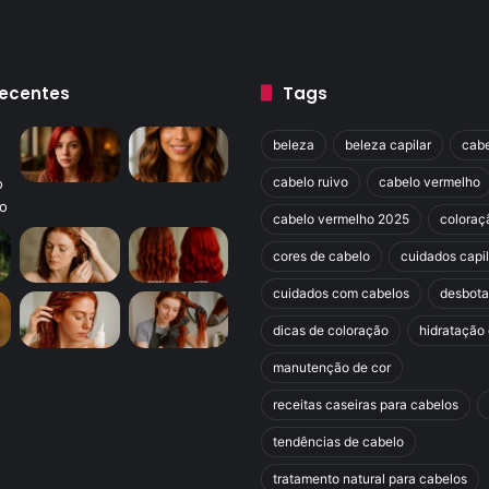
Recentes
Tags
beleza
beleza capilar
cabe
cabelo ruivo
cabelo vermelho
cabelo vermelho 2025
coloraç
cores de cabelo
cuidados capi
cuidados com cabelos
desbot
dicas de coloração
hidratação 
manutenção de cor
receitas caseiras para cabelos
tendências de cabelo
tratamento natural para cabelos