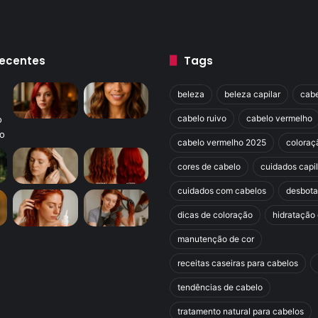
Recentes
Tags
beleza
beleza capilar
cabe
cabelo ruivo
cabelo vermelho
cabelo vermelho 2025
coloraç
cores de cabelo
cuidados capi
cuidados com cabelos
desbot
dicas de coloração
hidratação 
manutenção de cor
receitas caseiras para cabelos
tendências de cabelo
tratamento natural para cabelos