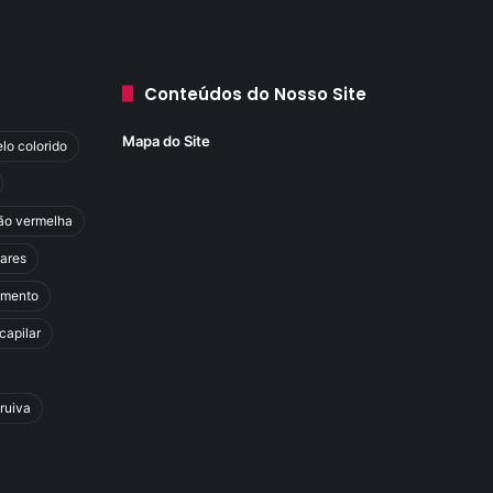
Conteúdos do Nosso Site
Mapa do Site
lo colorido
ão vermelha
lares
amento
capilar
ruiva