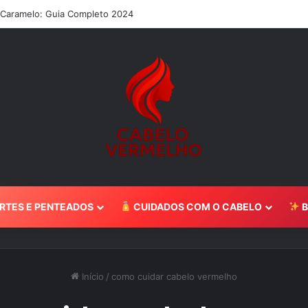
 Caramelo: Guia Completo 2024
RTES E PENTEADOS
CUIDADOS COM O CABELO
B
Início
/
como cuidar cabelo vermelho