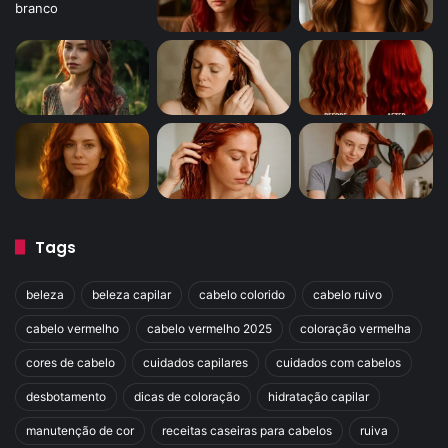
Tags
beleza
beleza capilar
cabelo colorido
cabelo ruivo
cabelo vermelho
cabelo vermelho 2025
coloração vermelha
cores de cabelo
cuidados capilares
cuidados com cabelos
desbotamento
dicas de coloração
hidratação capilar
manutenção de cor
receitas caseiras para cabelos
ruiva