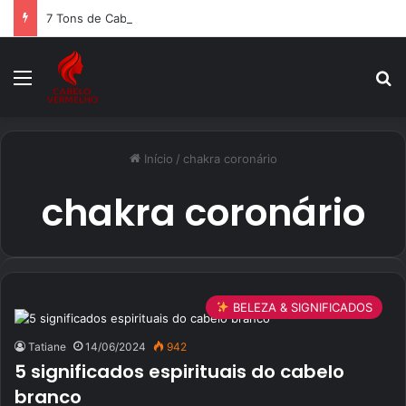
7 Tons de Cabelo Caramelo: Guia Completo 2024
Menu
P
Início
/
chakra coronário
chakra coronário
BELEZA & SIGNIFICADOS
Tatiane
14/06/2024
942
5 significados espirituais do cabelo
branco