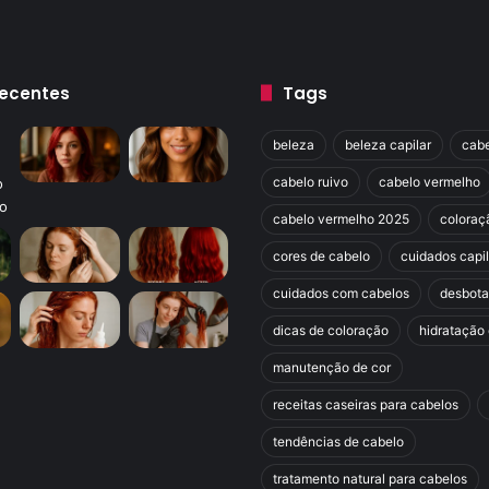
Recentes
Tags
beleza
beleza capilar
cabe
cabelo ruivo
cabelo vermelho
cabelo vermelho 2025
coloraç
cores de cabelo
cuidados capi
cuidados com cabelos
desbot
dicas de coloração
hidratação 
manutenção de cor
receitas caseiras para cabelos
tendências de cabelo
tratamento natural para cabelos