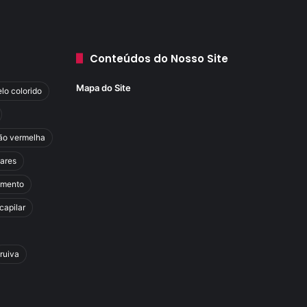
Conteúdos do Nosso Site
Mapa do Site
lo colorido
ão vermelha
lares
amento
capilar
ruiva