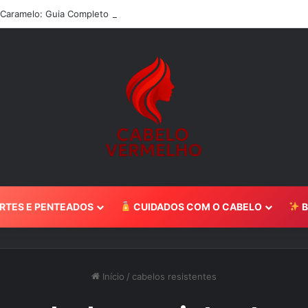
 Caramelo: Guia Completo 2024
RTES E PENTEADOS
CUIDADOS COM O CABELO
B
Início
/
cabelos resistentes